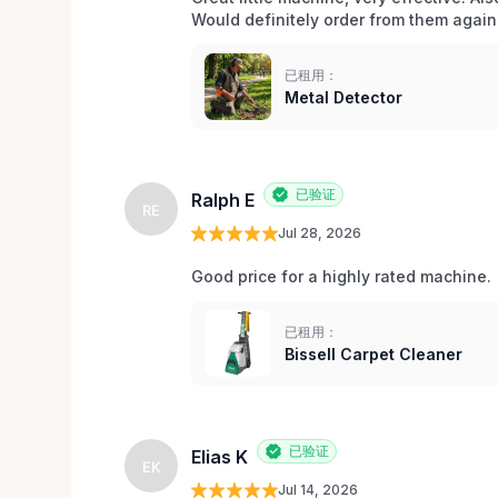
Would definitely order from them again!
已租用：
Metal Detector
已验证
Ralph E
RE
Jul 28, 2026
Good price for a highly rated machine. 
已租用：
Bissell Carpet Cleaner
已验证
Elias K
EK
Jul 14, 2026