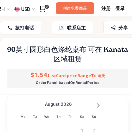
注册
登录
0
创建免费商品
ZH
USD
拨打电话
联系店主
分享
90英寸圆形白色涤纶桌布
可在 Kanata
区域租赁
$1.54
ListCard.priceRangeTo
每天
OrderPanel.basedOnRentalPeriod
August 2026
Mo
Tu
We
Th
Fr
Sa
Su
1
2