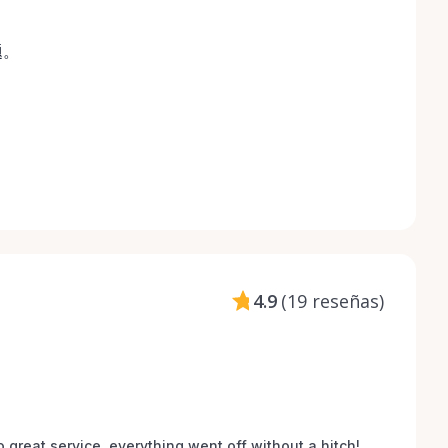
题。
4.9
(
19 reseñas
)
o great service, everything went off without a hitch! 