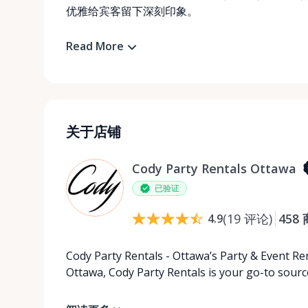
优雅给宾客留下深刻印象。
Read More
关于店铺
Cody Party Rentals Ottawa
已验证
(
19
评论
)
458
4.9
Cody Party Rentals - Ottawa’s Party & Event Ren
Ottawa, Cody Party Rentals is your go-to source