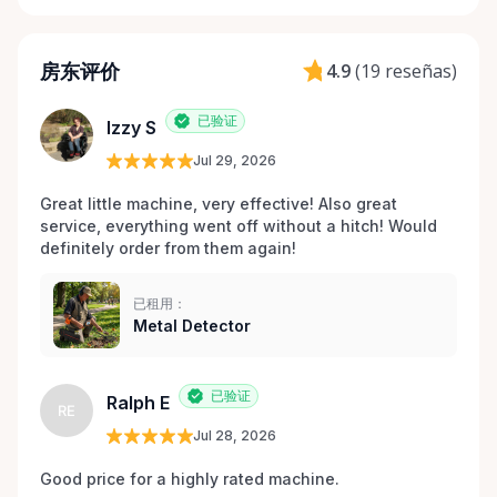
房东评价
4.9
(
19 reseñas
)
已验证
Izzy S
Jul 29, 2026
Great little machine, very effective! Also great 
service, everything went off without a hitch! Would 
definitely order from them again! 
已租用：
Metal Detector
已验证
Ralph E
RE
Jul 28, 2026
Good price for a highly rated machine. 