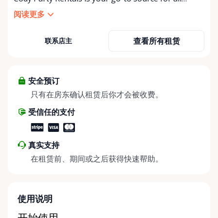
things party and event rentals. We’re proud to be a
阅读更多
partner of Rent Anything, expanding our offerings
to include a variety of extra items on the platform.
查看所有租赁
联系店主
At Cody Party Rentals, we believe in the power of
sharing—giving others the chance to rent out their
items and experience the benefits of renting. It’s
about more than just saving money; it’s about
安全预订
helping people enjoy more for less while making a
只有在房东确认租赁后你才会被收费。
positive impact on the environment. By choosing to
受信任的支付
share instead of buy, we’re all doing our part to
make things easier on Mother Nature.
真实支持
在租赁前、期间或之后获得快速帮助。
使用说明