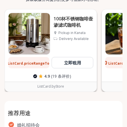
100杯不锈钢咖啡壶
渗滤式咖啡机
Pickup in Kanata
Delivery Available
$6
$0.10
立即租用
ListCard.priceRangeTo
ListCard.
每天
4.9
(19 条评价)
ListCard.byStore
推荐用途
婚礼招待会