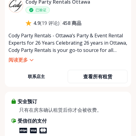
Cody Party Rentals Ottawa
星期五
上午9:00 - 下午5:00
已验证
星期六
上午9:00 - 下午2:00
458
商品
4.9
(
19
评论
)
星期日
休息
Cody Party Rentals - Ottawa’s Party & Event Rental
Experts for 26 Years Celebrating 26 years in Ottawa,
Cody Party Rentals is your go-to source for all
things party and event rentals. We’re proud to be a
阅读更多
partner of Rent Anything, expanding our offerings
to include a variety of extra items on the platform.
查看所有租赁
联系店主
At Cody Party Rentals, we believe in the power of
sharing—giving others the chance to rent out their
items and experience the benefits of renting. It’s
about more than just saving money; it’s about
安全预订
helping people enjoy more for less while making a
只有在房东确认租赁后你才会被收费。
positive impact on the environment. By choosing to
受信任的支付
share instead of buy, we’re all doing our part to
make things easier on Mother Nature.