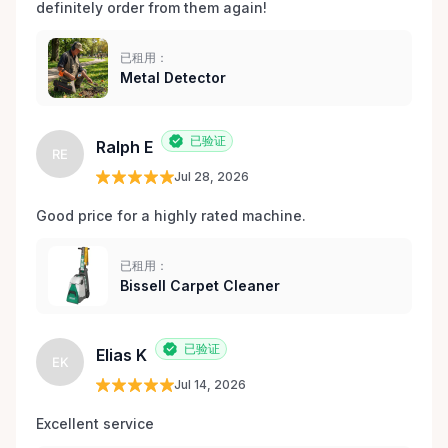
definitely order from them again! 
已租用：
Metal Detector
已验证
Ralph E
RE
Jul 28, 2026
Good price for a highly rated machine. 
已租用：
Bissell Carpet Cleaner
已验证
Elias K
EK
Jul 14, 2026
Excellent service 