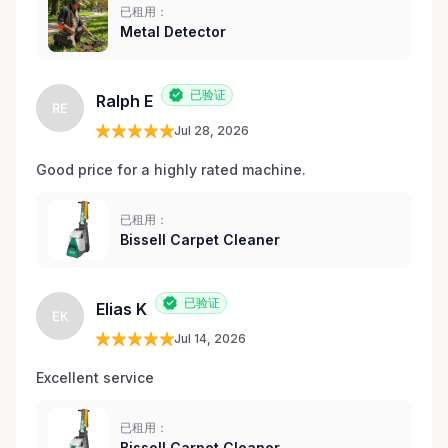
已租用：
Metal Detector
已验证
Ralph E
RE
Jul 28, 2026
Good price for a highly rated machine. 
已租用：
Bissell Carpet Cleaner
已验证
Elias K
EK
Jul 14, 2026
Excellent service 
已租用：
Bissell Carpet Cleaner