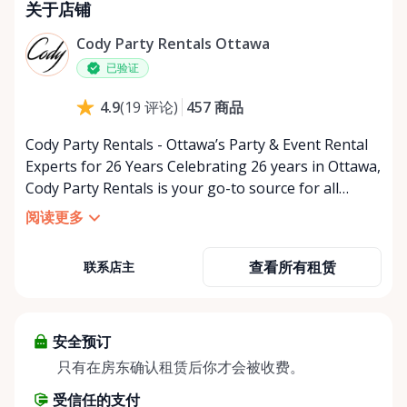
关于店铺
星期三
上午9:00 - 下午5:00
星期四
上午9:00 - 下午5:00
Cody Party Rentals Ottawa
星期五
上午9:00 - 下午5:00
已验证
星期六
上午9:00 - 下午2:00
457
商品
4.9
(
19
评论
)
星期日
休息
Cody Party Rentals - Ottawa’s Party & Event Rental
Experts for 26 Years Celebrating 26 years in Ottawa,
Cody Party Rentals is your go-to source for all
things party and event rentals. We’re proud to be a
阅读更多
partner of Rent Anything, expanding our offerings
to include a variety of extra items on the platform.
查看所有租赁
联系店主
At Cody Party Rentals, we believe in the power of
sharing—giving others the chance to rent out their
items and experience the benefits of renting. It’s
about more than just saving money; it’s about
安全预订
helping people enjoy more for less while making a
只有在房东确认租赁后你才会被收费。
positive impact on the environment. By choosing to
受信任的支付
share instead of buy, we’re all doing our part to