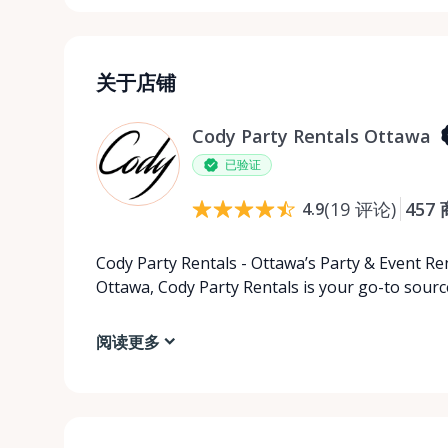
关于店铺
Cody Party Rentals Ottawa
已验证
(
19
评论
)
457
4.9
Cody Party Rentals - Ottawa’s Party & Event Ren
Ottawa, Cody Party Rentals is your go-to source
阅读更多