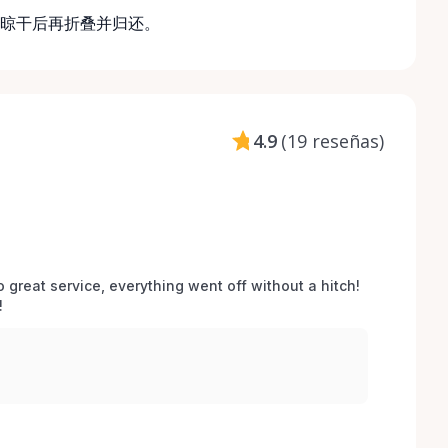
晾干后再折叠并归还。
4.9
(
19 reseñas
)
o great service, everything went off without a hitch! 
 