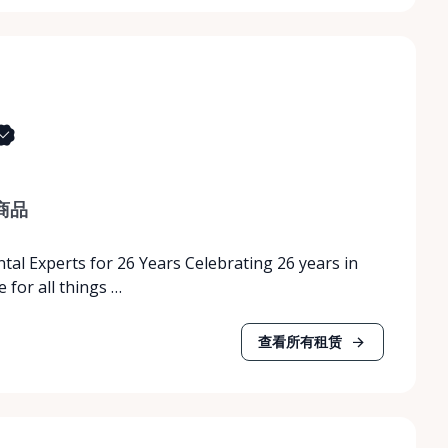
商品
tal Experts for 26 Years Celebrating 26 years in
 for all things …
查看所有租赁