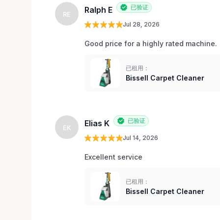
已验证
Ralph E
RE
Jul 28, 2026
Good price for a highly rated machine. 
已租用：
Bissell Carpet Cleaner
已验证
Elias K
EK
Jul 14, 2026
Excellent service 
已租用：
Bissell Carpet Cleaner