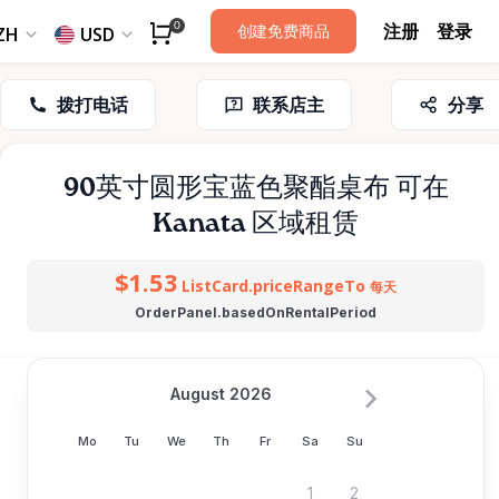
注册
登录
0
创建免费商品
ZH
USD
拨打电话
联系店主
分享
90英寸圆形宝蓝色聚酯桌布
可在
Kanata 区域租赁
$1.53
ListCard.priceRangeTo
每天
OrderPanel.basedOnRentalPeriod
August 2026
Mo
Tu
We
Th
Fr
Sa
Su
1
2