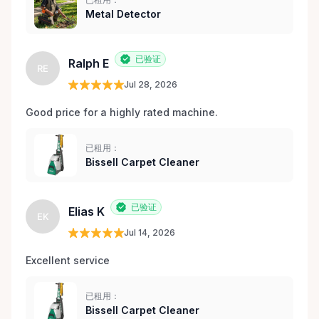
Metal Detector
已验证
Ralph E
RE
Jul 28, 2026
Good price for a highly rated machine. 
已租用：
Bissell Carpet Cleaner
已验证
Elias K
EK
Jul 14, 2026
Excellent service 
已租用：
Bissell Carpet Cleaner