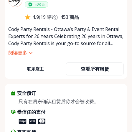
已验证
453
商品
4.9
(
19
评论
)
Cody Party Rentals - Ottawa’s Party & Event Rental
Experts for 26 Years Celebrating 26 years in Ottawa,
Cody Party Rentals is your go-to source for all
things party and event rentals. We’re proud to be a
阅读更多
partner of Rent Anything, expanding our offerings
to include a variety of extra items on the platform.
查看所有租赁
联系店主
At Cody Party Rentals, we believe in the power of
sharing—giving others the chance to rent out their
items and experience the benefits of renting. It’s
about more than just saving money; it’s about
安全预订
helping people enjoy more for less while making a
只有在房东确认租赁后你才会被收费。
positive impact on the environment. By choosing to
受信任的支付
share instead of buy, we’re all doing our part to
make things easier on Mother Nature.