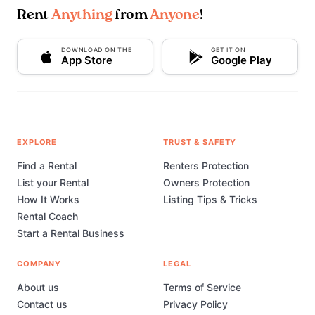
Rent
Anything
from
Anyone
!
DOWNLOAD ON THE
GET IT ON
App Store
Google Play
EXPLORE
TRUST & SAFETY
Find a Rental
Renters Protection
List your Rental
Owners Protection
How It Works
Listing Tips & Tricks
Rental Coach
Start a Rental Business
COMPANY
LEGAL
About us
Terms of Service
Contact us
Privacy Policy