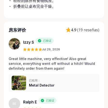
轻轻刮除所有食物残渣。
折叠前让桌布完全干燥。
房东评价
4.9
(
19 reseñas
)
已验证
Izzy S
Jul 29, 2026
Great little machine, very effective! Also great 
service, everything went off without a hitch! Would 
definitely order from them again! 
已租用：
Metal Detector
已验证
Ralph E
RE