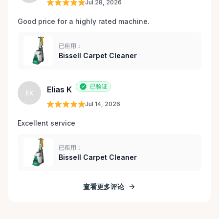
Jul 28, 2026
Good price for a highly rated machine. 
已租用：
Bissell Carpet Cleaner
已验证
Elias K
EK
Jul 14, 2026
Excellent service 
已租用：
Bissell Carpet Cleaner
查看更多评论