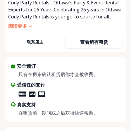
Cody Party Rentals - Ottawa’s Party & Event Rental
Experts for 26 Years Celebrating 26 years in Ottawa,
Cody Party Rentals is your go-to source for all
things party and event rentals. We’re proud to be a
阅读更多
partner of Rent Anything, expanding our offerings
to include a variety of extra items on the platform.
查看所有租赁
联系店主
At Cody Party Rentals, we believe in the power of
sharing—giving others the chance to rent out their
items and experience the benefits of renting. It’s
about more than just saving money; it’s about
安全预订
helping people enjoy more for less while making a
只有在房东确认租赁后你才会被收费。
positive impact on the environment. By choosing to
受信任的支付
share instead of buy, we’re all doing our part to
make things easier on Mother Nature.
真实支持
在租赁前、期间或之后获得快速帮助。