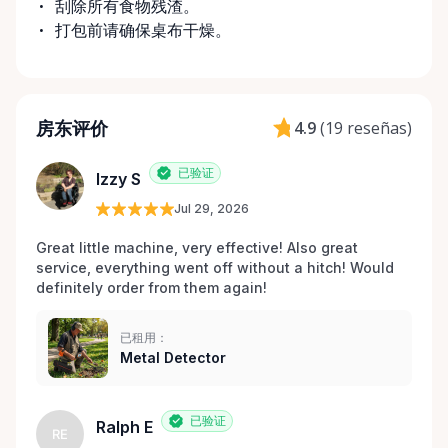
刮除所有食物残渣。
打包前请确保桌布干燥。
房东评价
4.9
(
19 reseñas
)
已验证
Izzy S
Jul 29, 2026
Great little machine, very effective! Also great 
service, everything went off without a hitch! Would 
definitely order from them again! 
已租用：
Metal Detector
已验证
Ralph E
RE