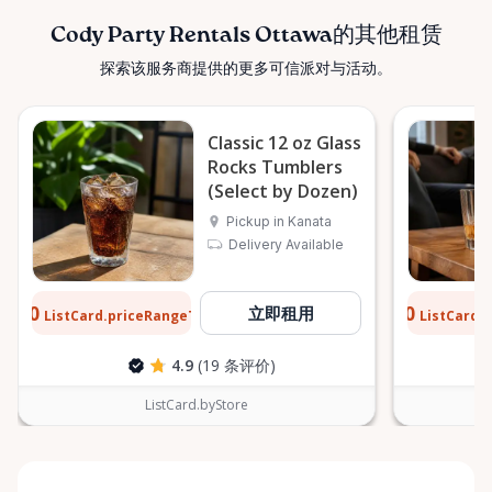
Cody Party Rentals Ottawa的其他租赁
探索该服务商提供的更多可信派对与活动。
Classic 12 oz Glass
Rocks Tumblers
(Select by Dozen)
Pickup in Kanata
Delivery Available
$0.10
$0.10
立即租用
ListCard.priceRangeTo
ListCard.
每天
4.9
(19 条评价)
ListCard.byStore