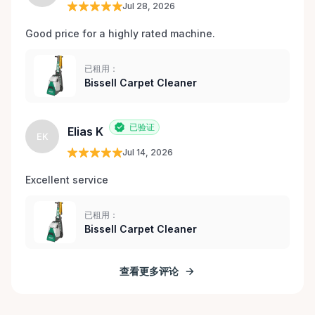
Jul 28, 2026
Good price for a highly rated machine. 
已租用：
Bissell Carpet Cleaner
已验证
Elias K
EK
Jul 14, 2026
Excellent service 
已租用：
Bissell Carpet Cleaner
查看更多评论