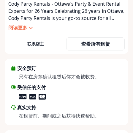
Cody Party Rentals - Ottawa’s Party & Event Rental
Experts for 26 Years Celebrating 26 years in Ottawa,
Cody Party Rentals is your go-to source for all
things party and event rentals. We’re proud to be a
阅读更多
partner of Rent Anything, expanding our offerings
to include a variety of extra items on the platform.
查看所有租赁
联系店主
At Cody Party Rentals, we believe in the power of
sharing—giving others the chance to rent out their
items and experience the benefits of renting. It’s
about more than just saving money; it’s about
安全预订
helping people enjoy more for less while making a
只有在房东确认租赁后你才会被收费。
positive impact on the environment. By choosing to
受信任的支付
share instead of buy, we’re all doing our part to
make things easier on Mother Nature.
真实支持
在租赁前、期间或之后获得快速帮助。