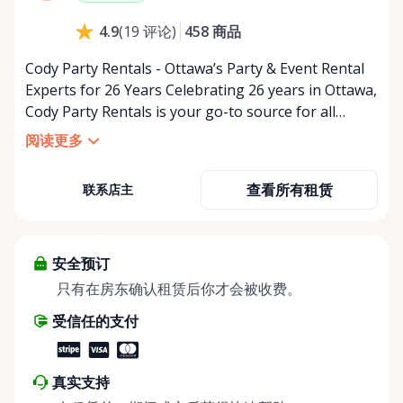
星期六
上午9:00 - 下午2:00
458
商品
4.9
(
19
评论
)
星期日
休息
Cody Party Rentals - Ottawa’s Party & Event Rental
Experts for 26 Years Celebrating 26 years in Ottawa,
Cody Party Rentals is your go-to source for all
things party and event rentals. We’re proud to be a
阅读更多
partner of Rent Anything, expanding our offerings
to include a variety of extra items on the platform.
查看所有租赁
联系店主
At Cody Party Rentals, we believe in the power of
sharing—giving others the chance to rent out their
items and experience the benefits of renting. It’s
about more than just saving money; it’s about
安全预订
helping people enjoy more for less while making a
只有在房东确认租赁后你才会被收费。
positive impact on the environment. By choosing to
受信任的支付
share instead of buy, we’re all doing our part to
make things easier on Mother Nature.
真实支持