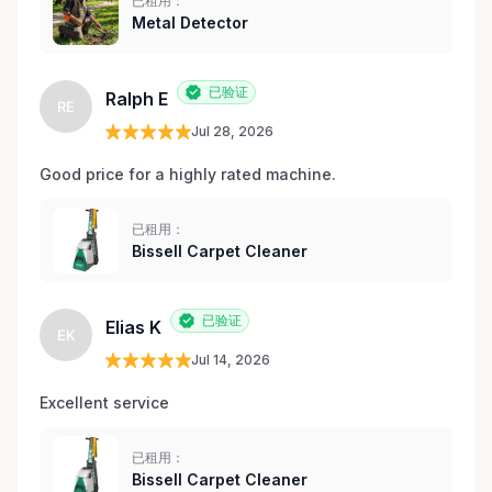
已租用：
Metal Detector
已验证
Ralph E
RE
Jul 28, 2026
Good price for a highly rated machine. 
已租用：
Bissell Carpet Cleaner
已验证
Elias K
EK
Jul 14, 2026
Excellent service 
已租用：
Bissell Carpet Cleaner