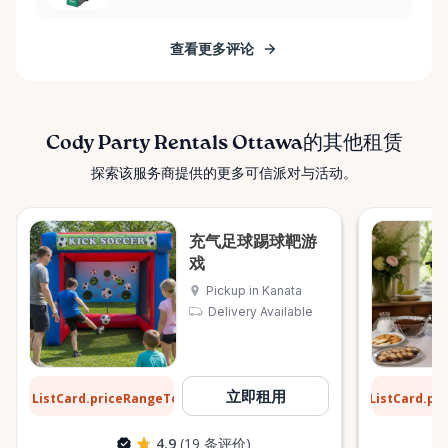
查看更多评论
Cody Party Rentals Ottawa的其他租赁
探索该服务商提供的更多可信派对与活动。
充气足球踢球靶游
戏
Pickup in Kanata
Delivery Available
$31
$6
立即租用
ListCard.priceRangeTo
ListCard.pr
每天
4.9
(19 条评价)