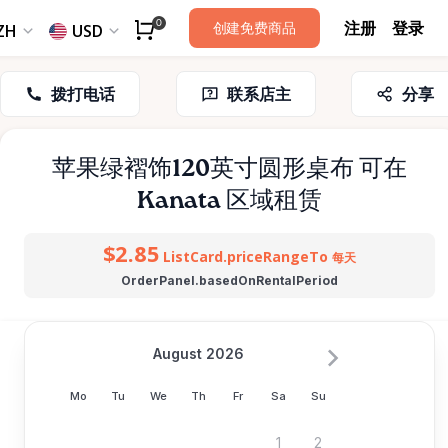
注册
登录
0
创建免费商品
ZH
USD
拨打电话
联系店主
分享
苹果绿褶饰120英寸圆形桌布
可在
Kanata 区域租赁
$2.85
ListCard.priceRangeTo
每天
OrderPanel.basedOnRentalPeriod
August 2026
Mo
Tu
We
Th
Fr
Sa
Su
1
2