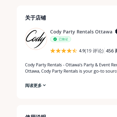
关于店铺
Cody Party Rentals Ottawa
已验证
(
19
评论
)
456
4.9
Cody Party Rentals - Ottawa’s Party & Event Ren
Ottawa, Cody Party Rentals is your go-to source
阅读更多