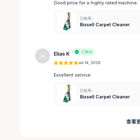
Good price for a highly rated machine. 
已租用：
Bissell Carpet Cleaner
已验证
Elias K
EK
Jul 14, 2026
Excellent service 
已租用：
Bissell Carpet Cleaner
查看