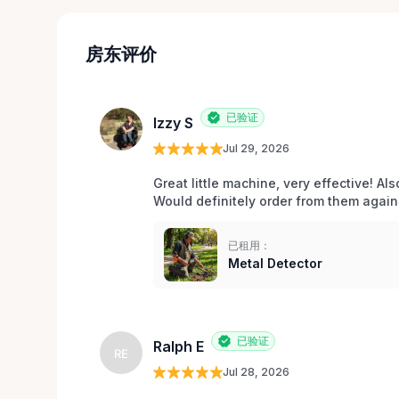
房东评价
已验证
Izzy S
Jul 29, 2026
Great little machine, very effective! Als
Would definitely order from them again!
已租用：
Metal Detector
已验证
Ralph E
RE
Jul 28, 2026