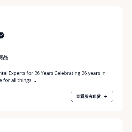
商品
tal Experts for 26 Years Celebrating 26 years in
 for all things …
查看所有租赁