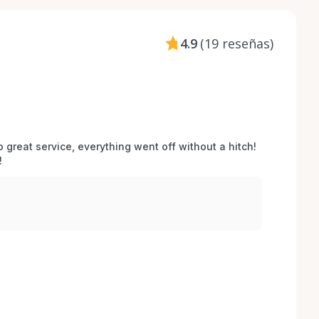
4.9
(
19 reseñas
)
o great service, everything went off without a hitch! 
 