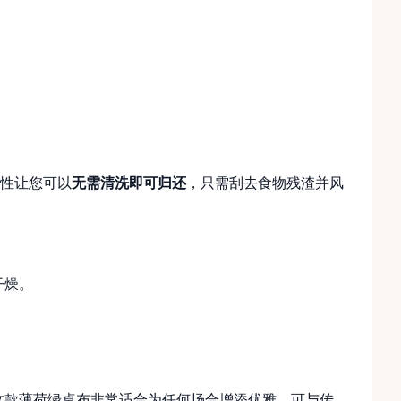
。
性让您可以
无需清洗即可归还
，只需刮去食物残渣并风
干燥。
。这款薄荷绿桌布非常适合为任何场合增添优雅，可与传