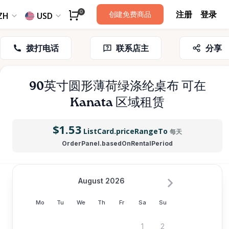
注册
登录
0
创建免费商品
ZH
USD
拨打电话
联系店主
分享
90英寸圆形薄荷绿涤纶桌布
可在
Kanata 区域租赁
$1.53
ListCard.priceRangeTo
每天
OrderPanel.basedOnRentalPeriod
August 2026
Mo
Tu
We
Th
Fr
Sa
Su
1
2