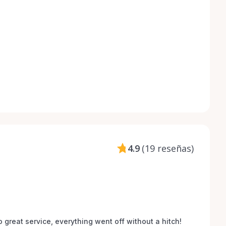
4.9
(
19 reseñas
)
o great service, everything went off without a hitch! 