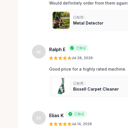
Would definitely order from them again!
已租用：
Metal Detector
已验证
Ralph E
RE
Jul 28, 2026
Good price for a highly rated machine. 
已租用：
Bissell Carpet Cleaner
已验证
Elias K
EK
Jul 14, 2026