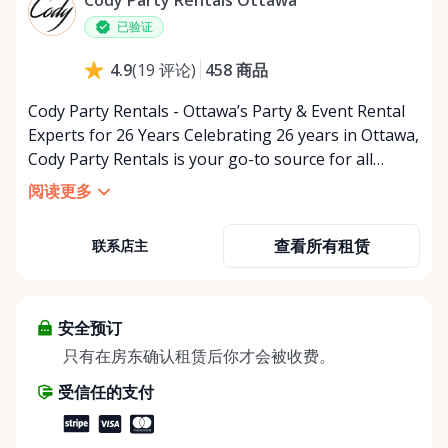
星期五
上午9:00 - 下午5:00
已验证
星期六
上午9:00 - 下午2:00
458
商品
4.9
(
19
评论
)
星期日
休息
Cody Party Rentals - Ottawa’s Party & Event Rental
Experts for 26 Years Celebrating 26 years in Ottawa,
Cody Party Rentals is your go-to source for all
things party and event rentals. We’re proud to be a
阅读更多
partner of Rent Anything, expanding our offerings
to include a variety of extra items on the platform.
查看所有租赁
联系店主
At Cody Party Rentals, we believe in the power of
sharing—giving others the chance to rent out their
items and experience the benefits of renting. It’s
about more than just saving money; it’s about
安全预订
helping people enjoy more for less while making a
只有在房东确认租赁后你才会被收费。
positive impact on the environment. By choosing to
受信任的支付
share instead of buy, we’re all doing our part to
make things easier on Mother Nature.