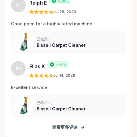
已验证
Ralph E
RE
Jul 28, 2026
Good price for a highly rated machine. 
已租用：
Bissell Carpet Cleaner
已验证
Elias K
EK
Jul 14, 2026
Excellent service 
已租用：
Bissell Carpet Cleaner
查看更多评论