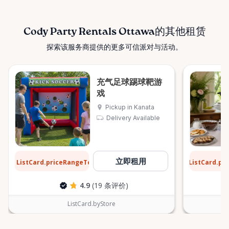
Cody Party Rentals Ottawa的其他租赁
探索该服务商提供的更多可信派对与活动。
充气足球踢球靶游
戏
Pickup in Kanata
Delivery Available
$31
$6
立即租用
ListCard.priceRangeTo
ListCard.pr
每天
4.9
(19 条评价)
ListCard.byStore