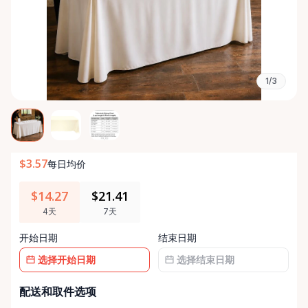
1/3
$3.57
每日均价
$14.27
$21.41
4天
7天
开始日期
结束日期
日
日
配送和取件选项
期
期