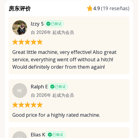
房东评价
4.9
(
19 reseñas
)
Izzy S
已验证
自 2026年 起成为会员
Great little machine, very effective! Also great
service, everything went off without a hitch!
Would definitely order from them again!
Ralph E
已验证
RE
自 2026年 起成为会员
Good price for a highly rated machine.
Elias K
已验证