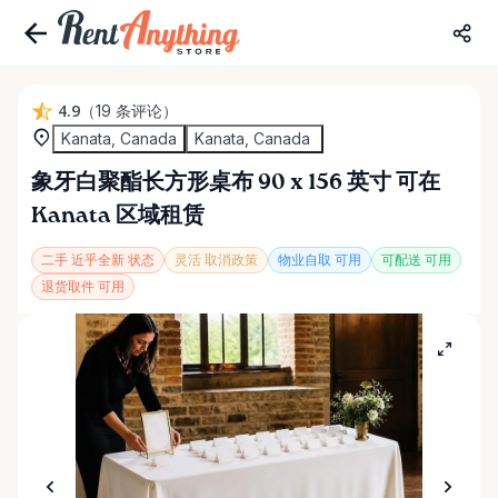
4.9
（19 条评论）
Kanata, Canada
Kanata, Canada
象牙白聚酯长方形桌布
90
x
156
英寸
可在
Kanata 区域租赁
二手 近乎全新 状态
灵活 取消政策
物业自取 可用
可配送 可用
退货取件 可用