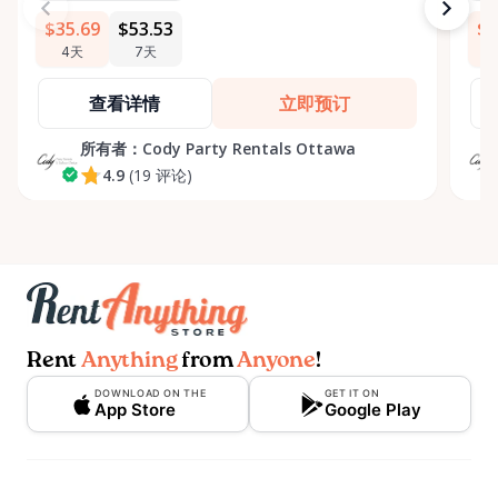
$35.69
$53.53
$5
4天
7天
查看详情
立即预订
所有者：
Cody Party Rentals Ottawa
4.9
(19 评论)
Rent
Anything
from
Anyone
!
DOWNLOAD ON THE
GET IT ON
App Store
Google Play