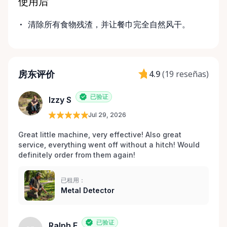
使用后
清除所有食物残渣，并让餐巾完全自然风干。
房东评价
4.9
(
19 reseñas
)
已验证
Izzy S
Jul 29, 2026
Great little machine, very effective! Also great 
service, everything went off without a hitch! Would 
definitely order from them again! 
已租用：
Metal Detector
已验证
Ralph E