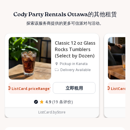
Cody Party Rentals Ottawa的其他租赁
探索该服务商提供的更多可信派对与活动。
Classic 12 oz Glass
Rocks Tumblers
(Select by Dozen)
Pickup in Kanata
Delivery Available
$0.10
$0.10
立即租用
ListCard.priceRangeTo
ListCard.
每天
4.9
(19 条评价)
ListCard.byStore