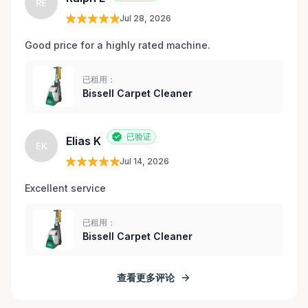
RE
Jul 28, 2026
Good price for a highly rated machine. 
已租用：
Bissell Carpet Cleaner
已验证
Elias K
EK
Jul 14, 2026
Excellent service 
已租用：
Bissell Carpet Cleaner
查看更多评论