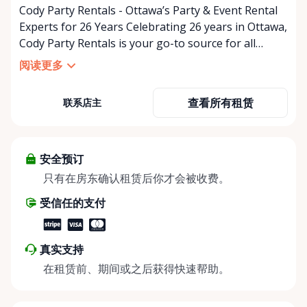
Cody Party Rentals - Ottawa’s Party & Event Rental
Experts for 26 Years Celebrating 26 years in Ottawa,
Cody Party Rentals is your go-to source for all
things party and event rentals. We’re proud to be a
阅读更多
partner of Rent Anything, expanding our offerings
to include a variety of extra items on the platform.
查看所有租赁
联系店主
At Cody Party Rentals, we believe in the power of
sharing—giving others the chance to rent out their
items and experience the benefits of renting. It’s
about more than just saving money; it’s about
安全预订
helping people enjoy more for less while making a
只有在房东确认租赁后你才会被收费。
positive impact on the environment. By choosing to
受信任的支付
share instead of buy, we’re all doing our part to
make things easier on Mother Nature.
真实支持
在租赁前、期间或之后获得快速帮助。