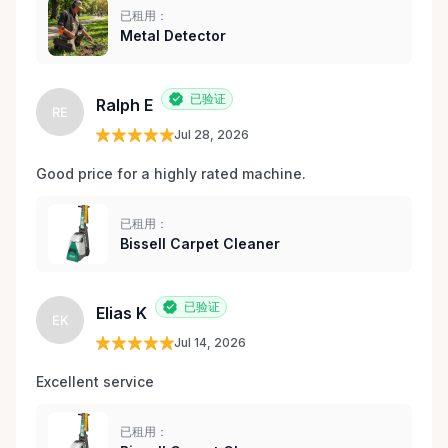
已租用：
Metal Detector
已验证
Ralph E
RE
Jul 28, 2026
Good price for a highly rated machine. 
已租用：
Bissell Carpet Cleaner
已验证
Elias K
EK
Jul 14, 2026
Excellent service 
已租用：