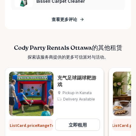
Bissell Carpet Cleaner
查看更多评论
Cody Party Rentals Ottawa的其他租赁
探索该服务商提供的更多可信派对与活动。
充气足球踢球靶游
戏
Pickup in Kanata
Delivery Available
$31
$6
立即租用
ListCard.priceRangeTo
ListCard.pr
每天