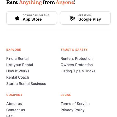
Rent
Anything
from
Anyone
!
DOWNLOAD ON THE
GET IT ON
App Store
Google Play
EXPLORE
TRUST & SAFETY
Find a Rental
Renters Protection
List your Rental
Owners Protection
How It Works
Listing Tips & Tricks
Rental Coach
Start a Rental Business
COMPANY
LEGAL
About us
Terms of Service
Contact us
Privacy Policy
FAQ