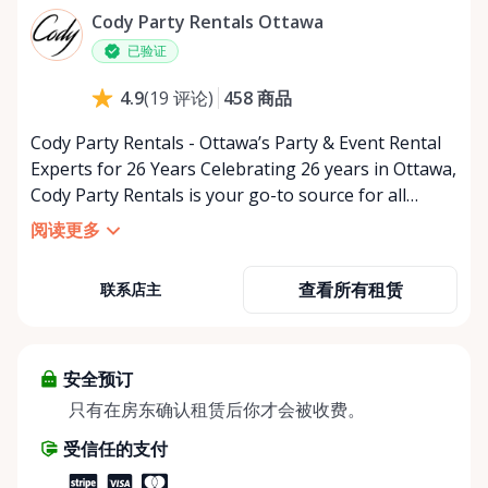
星期四
上午9:00 - 下午5:00
Cody Party Rentals Ottawa
星期五
上午9:00 - 下午5:00
已验证
星期六
上午9:00 - 下午2:00
458
商品
4.9
(
19
评论
)
星期日
休息
Cody Party Rentals - Ottawa’s Party & Event Rental
Experts for 26 Years Celebrating 26 years in Ottawa,
Cody Party Rentals is your go-to source for all
things party and event rentals. We’re proud to be a
阅读更多
partner of Rent Anything, expanding our offerings
to include a variety of extra items on the platform.
查看所有租赁
联系店主
At Cody Party Rentals, we believe in the power of
sharing—giving others the chance to rent out their
items and experience the benefits of renting. It’s
about more than just saving money; it’s about
安全预订
helping people enjoy more for less while making a
只有在房东确认租赁后你才会被收费。
positive impact on the environment. By choosing to
受信任的支付
share instead of buy, we’re all doing our part to
make things easier on Mother Nature.