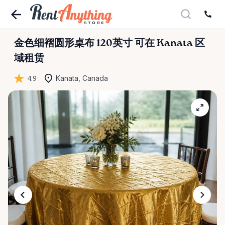
金色细褶圆形桌布
120英寸
可在 Kanata 区
域租赁
4.9
Kanata, Canada