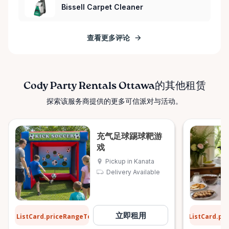
Bissell Carpet Cleaner
查看更多评论
Cody Party Rentals Ottawa的其他租赁
探索该服务商提供的更多可信派对与活动。
充气足球踢球靶游
戏
Pickup in Kanata
Delivery Available
$31
$6
立即租用
ListCard.priceRangeTo
ListCard.pr
每天