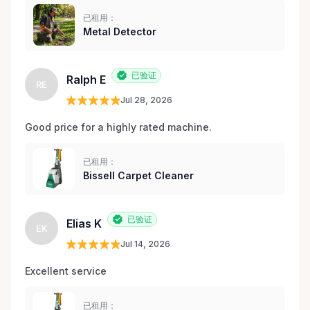
已租用：
Metal Detector
已验证
Ralph E
RE
Jul 28, 2026
Good price for a highly rated machine. 
已租用：
Bissell Carpet Cleaner
已验证
Elias K
EK
Jul 14, 2026
Excellent service 
已租用：