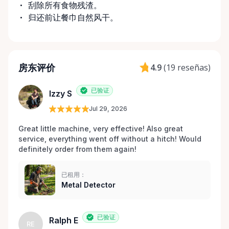
刮除所有食物残渣。
归还前让餐巾自然风干。
房东评价
4.9
(
19 reseñas
)
已验证
Izzy S
Jul 29, 2026
Great little machine, very effective! Also great 
service, everything went off without a hitch! Would 
definitely order from them again! 
已租用：
Metal Detector
已验证
Ralph E
RE