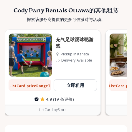
Cody Party Rentals Ottawa的其他租赁
探索该服务商提供的更多可信派对与活动。
充气足球踢球靶游
戏
Pickup in Kanata
Delivery Available
$31
$6
立即租用
ListCard.priceRangeTo
ListCard.pr
每天
4.9
(19 条评价)
ListCard.byStore