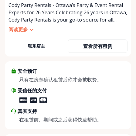
Cody Party Rentals - Ottawa’s Party & Event Rental
Experts for 26 Years Celebrating 26 years in Ottawa,
Cody Party Rentals is your go-to source for all
things party and event rentals. We’re proud to be a
阅读更多
partner of Rent Anything, expanding our offerings
to include a variety of extra items on the platform.
查看所有租赁
联系店主
At Cody Party Rentals, we believe in the power of
sharing—giving others the chance to rent out their
items and experience the benefits of renting. It’s
about more than just saving money; it’s about
安全预订
helping people enjoy more for less while making a
只有在房东确认租赁后你才会被收费。
positive impact on the environment. By choosing to
受信任的支付
share instead of buy, we’re all doing our part to
make things easier on Mother Nature.
真实支持
在租赁前、期间或之后获得快速帮助。