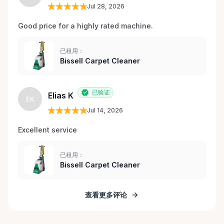
Jul 28, 2026
Good price for a highly rated machine. 
已租用：
Bissell Carpet Cleaner
已验证
Elias K
EK
Jul 14, 2026
Excellent service 
已租用：
Bissell Carpet Cleaner
查看更多评论