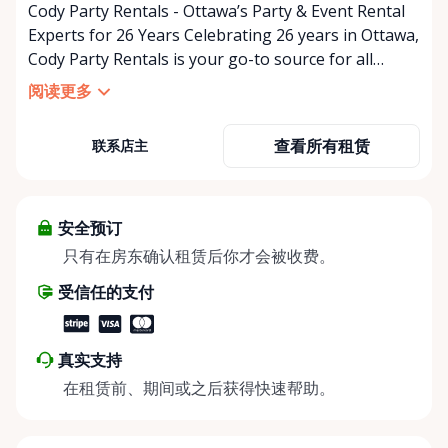
Cody Party Rentals - Ottawa’s Party & Event Rental
Experts for 26 Years Celebrating 26 years in Ottawa,
Cody Party Rentals is your go-to source for all
things party and event rentals. We’re proud to be a
阅读更多
partner of Rent Anything, expanding our offerings
to include a variety of extra items on the platform.
查看所有租赁
联系店主
At Cody Party Rentals, we believe in the power of
sharing—giving others the chance to rent out their
items and experience the benefits of renting. It’s
about more than just saving money; it’s about
安全预订
helping people enjoy more for less while making a
只有在房东确认租赁后你才会被收费。
positive impact on the environment. By choosing to
受信任的支付
share instead of buy, we’re all doing our part to
make things easier on Mother Nature.
真实支持
在租赁前、期间或之后获得快速帮助。