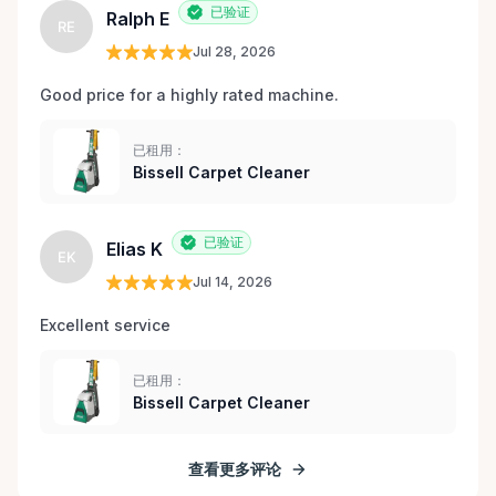
已验证
Ralph E
RE
Jul 28, 2026
Good price for a highly rated machine. 
已租用：
Bissell Carpet Cleaner
已验证
Elias K
EK
Jul 14, 2026
Excellent service 
已租用：
Bissell Carpet Cleaner
查看更多评论