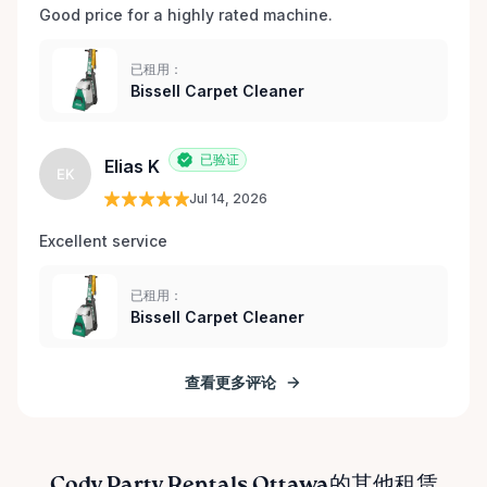
Good price for a highly rated machine. 
已租用：
Bissell Carpet Cleaner
已验证
Elias K
EK
Jul 14, 2026
Excellent service 
已租用：
Bissell Carpet Cleaner
查看更多评论
Cody Party Rentals Ottawa的其他租赁