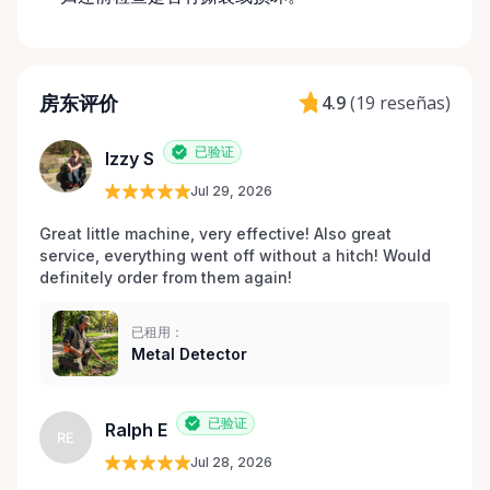
房东评价
4.9
(
19 reseñas
)
已验证
Izzy S
Jul 29, 2026
Great little machine, very effective! Also great 
service, everything went off without a hitch! Would 
definitely order from them again! 
已租用：
Metal Detector
已验证
Ralph E
RE
Jul 28, 2026