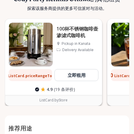
探索该服务商提供的更多可信派对与活动。
100杯不锈钢咖啡壶
渗滤式咖啡机
Pickup in Kanata
Delivery Available
$6
$0.10
立即租用
ListCard.priceRangeTo
ListCard.
每天
4.9
(19 条评价)
ListCard.byStore
推荐用途