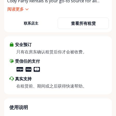
Cody Party Rentals is your go-to source for all
things party and event rentals. We’re proud to be a
阅读更多
partner of Rent Anything, expanding our offerings
to include a variety of extra items on the platform.
查看所有租赁
联系店主
At Cody Party Rentals, we believe in the power of
sharing—giving others the chance to rent out their
items and experience the benefits of renting. It’s
about more than just saving money; it’s about
安全预订
helping people enjoy more for less while making a
只有在房东确认租赁后你才会被收费。
positive impact on the environment. By choosing to
受信任的支付
share instead of buy, we’re all doing our part to
make things easier on Mother Nature.
真实支持
在租赁前、期间或之后获得快速帮助。
使用说明