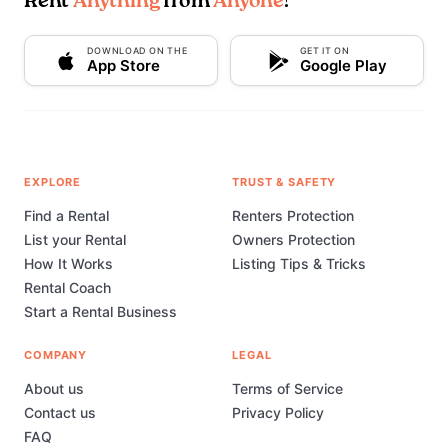
Rent
Anything
from
Anyone
!
DOWNLOAD ON THE
GET IT ON
App Store
Google Play
EXPLORE
TRUST & SAFETY
Find a Rental
Renters Protection
List your Rental
Owners Protection
How It Works
Listing Tips & Tricks
Rental Coach
Start a Rental Business
COMPANY
LEGAL
About us
Terms of Service
Contact us
Privacy Policy
FAQ