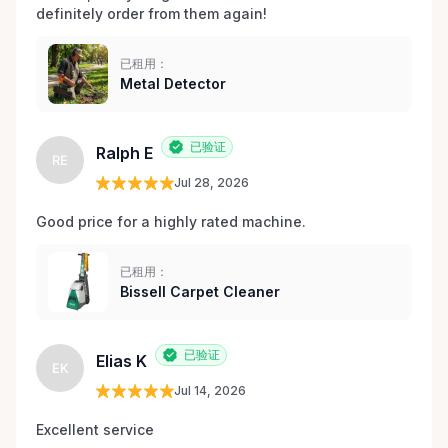
definitely order from them again! 
已租用：
Metal Detector
已验证
Ralph E
RE
Jul 28, 2026
Good price for a highly rated machine. 
已租用：
Bissell Carpet Cleaner
已验证
Elias K
EK
Jul 14, 2026
Excellent service 