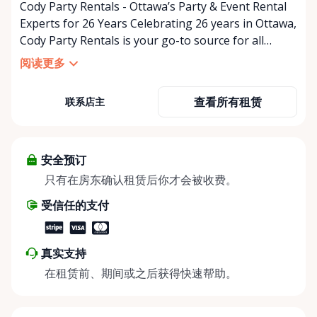
Cody Party Rentals - Ottawa’s Party & Event Rental
Experts for 26 Years Celebrating 26 years in Ottawa,
Cody Party Rentals is your go-to source for all
things party and event rentals. We’re proud to be a
阅读更多
partner of Rent Anything, expanding our offerings
to include a variety of extra items on the platform.
查看所有租赁
联系店主
At Cody Party Rentals, we believe in the power of
sharing—giving others the chance to rent out their
items and experience the benefits of renting. It’s
about more than just saving money; it’s about
安全预订
helping people enjoy more for less while making a
只有在房东确认租赁后你才会被收费。
positive impact on the environment. By choosing to
受信任的支付
share instead of buy, we’re all doing our part to
make things easier on Mother Nature.
真实支持
在租赁前、期间或之后获得快速帮助。