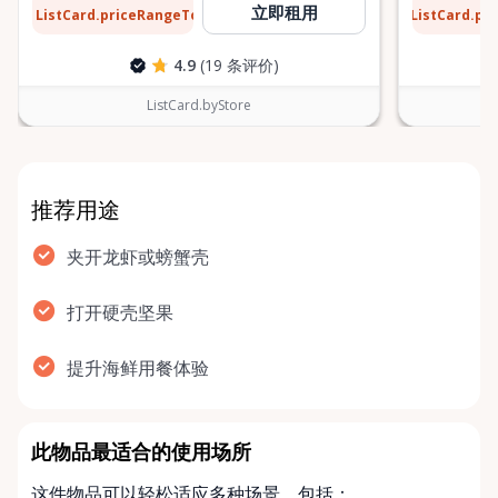
$31
$6
立即租用
ListCard.priceRangeTo
ListCard.pr
每天
4.9
(19 条评价)
ListCard.byStore
推荐用途
夹开龙虾或螃蟹壳
打开硬壳坚果
提升海鲜用餐体验
此物品最适合的使用场所
这件物品可以轻松适应多种场景，包括：