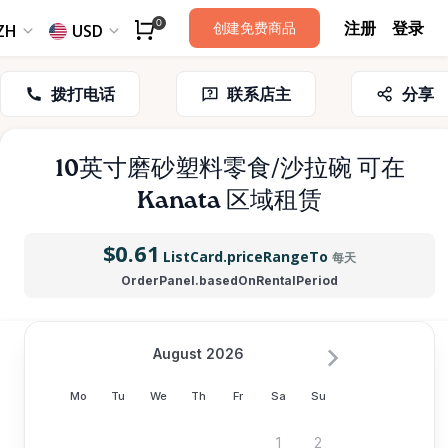
注册
登录
0
创建免费商品
ZH
USD
拨打电话
联系店主
分享
10英寸磨砂塑料零食
​/​
沙拉碗
可在
Kanata 区域租赁
$0.61
ListCard.priceRangeTo
每天
OrderPanel.basedOnRentalPeriod
August 2026
Mo
Tu
We
Th
Fr
Sa
Su
1
2