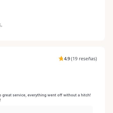
洁。
4.9
(
19 reseñas
)
o great service, everything went off without a hitch! 
 