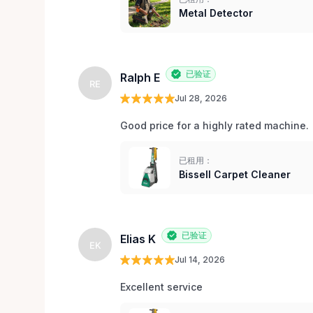
Metal Detector
已验证
Ralph E
RE
Jul 28, 2026
Good price for a highly rated machine. 
已租用：
Bissell Carpet Cleaner
已验证
Elias K
EK
Jul 14, 2026
Excellent service 