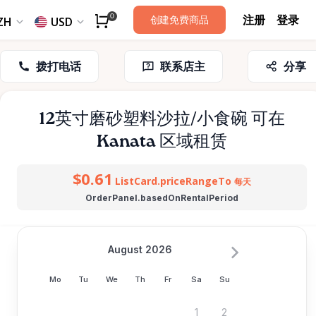
注册
登录
0
创建免费商品
ZH
USD
拨打电话
联系店主
分享
12英寸磨砂塑料沙拉
​/​
小食碗
可在
Kanata 区域租赁
$0.61
ListCard.priceRangeTo
每天
OrderPanel.basedOnRentalPeriod
August 2026
Mo
Tu
We
Th
Fr
Sa
Su
1
2