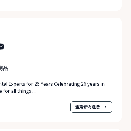
商品
tal Experts for 26 Years Celebrating 26 years in
 for all things …
查看所有租赁