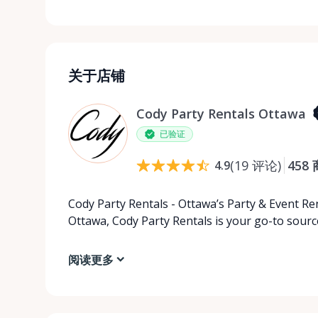
关于店铺
Cody Party Rentals Ottawa
已验证
(
19
评论
)
458
4.9
Cody Party Rentals - Ottawa’s Party & Event Ren
Ottawa, Cody Party Rentals is your go-to source
阅读更多