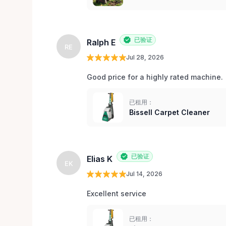
已验证
Ralph E
RE
Jul 28, 2026
Good price for a highly rated machine. 
已租用：
Bissell Carpet Cleaner
已验证
Elias K
EK
Jul 14, 2026
Excellent service 
已租用：