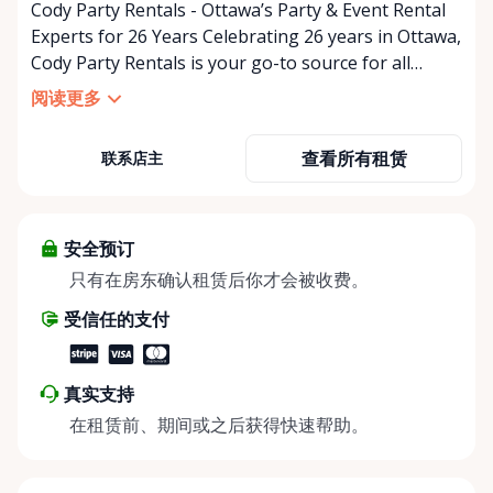
Cody Party Rentals - Ottawa’s Party & Event Rental
Experts for 26 Years Celebrating 26 years in Ottawa,
Cody Party Rentals is your go-to source for all
things party and event rentals. We’re proud to be a
阅读更多
partner of Rent Anything, expanding our offerings
to include a variety of extra items on the platform.
查看所有租赁
联系店主
At Cody Party Rentals, we believe in the power of
sharing—giving others the chance to rent out their
items and experience the benefits of renting. It’s
about more than just saving money; it’s about
安全预订
helping people enjoy more for less while making a
只有在房东确认租赁后你才会被收费。
positive impact on the environment. By choosing to
受信任的支付
share instead of buy, we’re all doing our part to
make things easier on Mother Nature.
真实支持
在租赁前、期间或之后获得快速帮助。