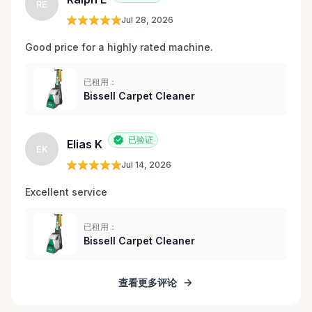
RE
Jul 28, 2026
Good price for a highly rated machine. 
已租用：
Bissell Carpet Cleaner
已验证
Elias K
EK
Jul 14, 2026
Excellent service 
已租用：
Bissell Carpet Cleaner
查看更多评论