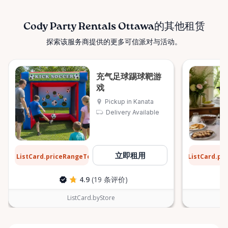
Cody Party Rentals Ottawa的其他租赁
探索该服务商提供的更多可信派对与活动。
充气足球踢球靶游
戏
Pickup in Kanata
Delivery Available
$31
$6
立即租用
ListCard.priceRangeTo
ListCard.pr
每天
4.9
(19 条评价)
ListCard.byStore