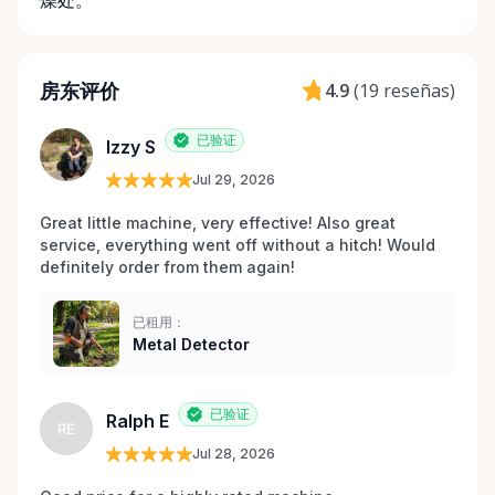
燥处。
房东评价
4.9
(
19 reseñas
)
已验证
Izzy S
Jul 29, 2026
Great little machine, very effective! Also great 
service, everything went off without a hitch! Would 
definitely order from them again! 
已租用：
Metal Detector
已验证
Ralph E
RE
Jul 28, 2026