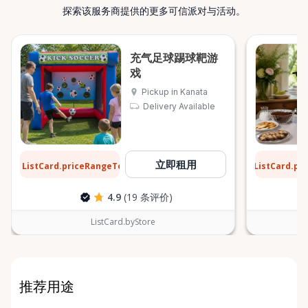
探索该服务商提供的更多可信派对与活动。
充气足球踢球靶游
戏
Pickup in Kanata
Delivery Available
$31
$6
立即租用
ListCard.priceRangeTo
ListCard.pr
每天
4.9
(19 条评价)
ListCard.byStore
推荐用途