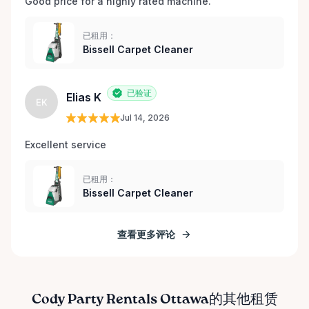
Good price for a highly rated machine. 
已租用：
Bissell Carpet Cleaner
已验证
Elias K
EK
Jul 14, 2026
Excellent service 
已租用：
Bissell Carpet Cleaner
查看更多评论
Cody Party Rentals Ottawa的其他租赁