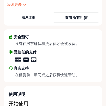
things party and event rentals. We’re proud to be a
阅读更多
partner of Rent Anything, expanding our offerings
to include a variety of extra items on the platform.
查看所有租赁
联系店主
At Cody Party Rentals, we believe in the power of
sharing—giving others the chance to rent out their
items and experience the benefits of renting. It’s
about more than just saving money; it’s about
安全预订
helping people enjoy more for less while making a
只有在房东确认租赁后你才会被收费。
positive impact on the environment. By choosing to
受信任的支付
share instead of buy, we’re all doing our part to
make things easier on Mother Nature.
真实支持
在租赁前、期间或之后获得快速帮助。
使用说明
开始使用