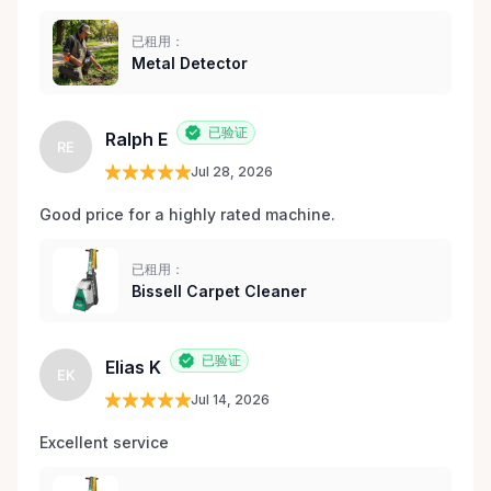
已租用：
Metal Detector
已验证
Ralph E
RE
Jul 28, 2026
Good price for a highly rated machine. 
已租用：
Bissell Carpet Cleaner
已验证
Elias K
EK
Jul 14, 2026
Excellent service 