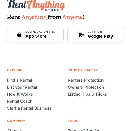
Rent
Anything
from
Anyone
!
DOWNLOAD ON THE
GET IT ON
App Store
Google Play
EXPLORE
TRUST & SAFETY
Find a Rental
Renters Protection
List your Rental
Owners Protection
How It Works
Listing Tips & Tricks
Rental Coach
Start a Rental Business
COMPANY
LEGAL
About us
Terms of Service