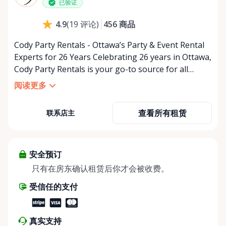
已验证
456
商品
4.9
(
19
评论
)
Cody Party Rentals - Ottawa’s Party & Event Rental
Experts for 26 Years Celebrating 26 years in Ottawa,
Cody Party Rentals is your go-to source for all
things party and event rentals. We’re proud to be a
阅读更多
partner of Rent Anything, expanding our offerings
to include a variety of extra items on the platform.
查看所有租赁
联系店主
At Cody Party Rentals, we believe in the power of
sharing—giving others the chance to rent out their
items and experience the benefits of renting. It’s
about more than just saving money; it’s about
安全预订
helping people enjoy more for less while making a
只有在房东确认租赁后你才会被收费。
positive impact on the environment. By choosing to
受信任的支付
share instead of buy, we’re all doing our part to
make things easier on Mother Nature.
真实支持