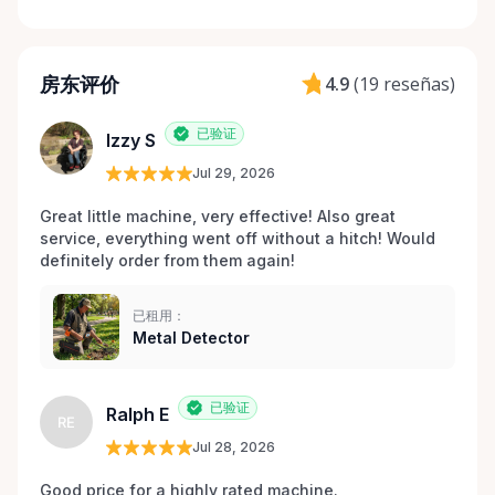
房东评价
4.9
(
19 reseñas
)
已验证
Izzy S
Jul 29, 2026
Great little machine, very effective! Also great 
service, everything went off without a hitch! Would 
definitely order from them again! 
已租用：
Metal Detector
已验证
Ralph E
RE
Jul 28, 2026
Good price for a highly rated machine. 