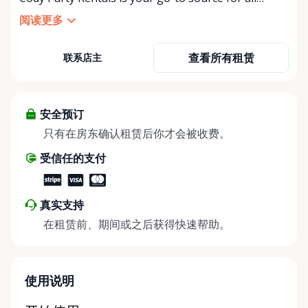
things party and event rentals. We’re proud to be a
阅读更多
partner of Rent Anything, expanding our offerings
to include a variety of extra items on the platform.
查看所有租赁
联系店主
At Cody Party Rentals, we believe in the power of
sharing—giving others the chance to rent out their
items and experience the benefits of renting. It’s
about more than just saving money; it’s about
安全预订
helping people enjoy more for less while making a
只有在房东确认租赁后你才会被收费。
positive impact on the environment. By choosing to
受信任的支付
share instead of buy, we’re all doing our part to
make things easier on Mother Nature.
真实支持
在租赁前、期间或之后获得快速帮助。
使用说明