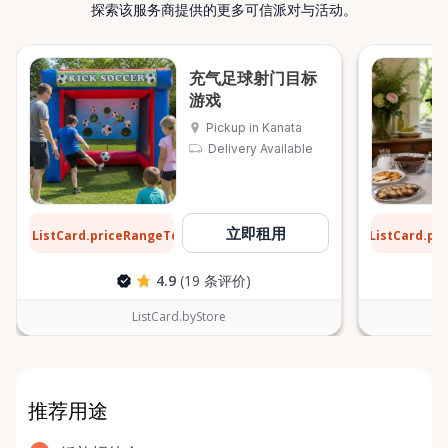
探索该服务商提供的更多可信派对与活动。
充气足球射门目标
游戏
Pickup in Kanata
Delivery Available
$30
$6
立即租用
ListCard.priceRangeTo
ListCard.pr
每天
4.9
(19 条评价)
ListCard.byStore
推荐用途