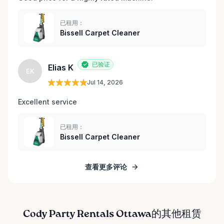
已租用：
Bissell Carpet Cleaner
已验证
Elias K
EK
Jul 14, 2026
Excellent service 
已租用：
Bissell Carpet Cleaner
查看更多评论
Cody Party Rentals Ottawa的其他租赁