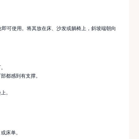
形枕送达即可使用。将其放在床、沙发或躺椅上，斜坡端朝向
下。
下部都感到有支撑。
垫上。
巾或床单。