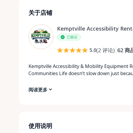
关于店铺
Kemptville Accessibility Rent
已验证
(
2
评论
)
62
商
5.0
Kemptville Accessibility & Mobility Equipment 
Communities Life doesn’t slow down just beca
阅读更多
使用说明