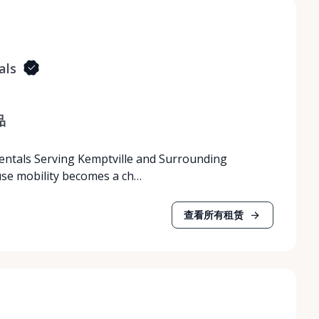
als
品
Rentals Serving Kemptville and Surrounding
use mobility becomes a ch…
查看所有租赁