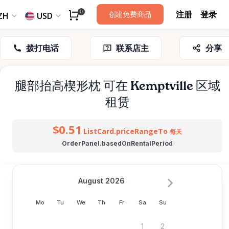
注册
登录
0
创建免费商品
ZH
USD
拨打电话
联系店主
分享
腿部抬高楔形枕
可在 Kemptville 区域
租赁
$0.51
ListCard.priceRangeTo
每天
OrderPanel.basedOnRentalPeriod
August 2026
Mo
Tu
We
Th
Fr
Sa
Su
1
2