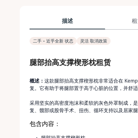
描述
租
二手 - 近乎全新 状态
灵活 取消政策
腿部抬高支撑楔形枕租赁
概述：
这款腿部抬高支撑楔形枕非常适合在 Kempt
复。它有助于将腿部置于高于心脏的位置，并舒适
采用坚实的高密度泡沫和柔软的灰色外罩制成，是一
复、髋部或股骨手术、扭伤、循环支持以及居家腿
包含内容：
腿部抬高支撑楔形枕