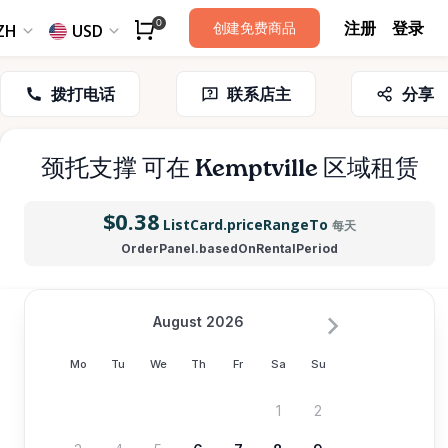
注册
登录
0
创建免费商品
ZH
USD
拨打电话
联系店主
分享
颈托支撑
可在 Kemptville 区域租赁
$0.38
ListCard.priceRangeTo
每天
OrderPanel.basedOnRentalPeriod
August 2026
Mo
Tu
We
Th
Fr
Sa
Su
1
2