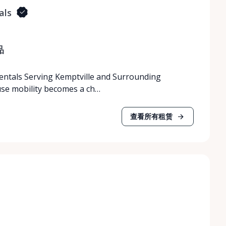
als
品
Rentals Serving Kemptville and Surrounding
use mobility becomes a ch…
查看所有租赁