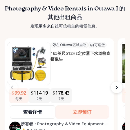
Photography & Video Rentals in Ottawa I 的
其他出租商品
发现更多来自该可信租主的租赁信息。
在 Ottawa 区域自取
可送货
165英尺512Hz定位器下水道检查
摄像头
$99.92
$114.19
$178.43
$2
每天
2天
7天
查看详情
立即预订
所有者：
Photography & Video Equipment
Rentals Ottawa