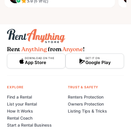
5.0
(6 评论)
Rent
Anything
from
Anyone
!
DOWNLOAD ON THE
GET IT ON
App Store
Google Play
EXPLORE
TRUST & SAFETY
Find a Rental
Renters Protection
List your Rental
Owners Protection
How It Works
Listing Tips & Tricks
Rental Coach
Start a Rental Business