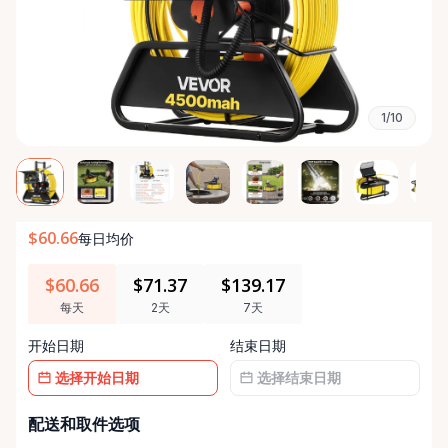
1/10
$60.66
每日均价
$60.66
$71.37
$139.17
每天
2天
7天
开始日期
结束日期
日
日
配送和取件选项
期
期