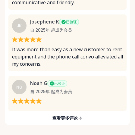
communicative and friendly.
Josephene K
已验证
JK
自 2025年 起成为会员
It was more than easy as a new customer to rent
equipment and the phone call convo alleviated all
my concerns.
Noah G
已验证
NG
自 2025年 起成为会员
查看更多评论