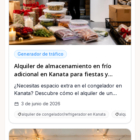
Generador de tráfico
Alquiler de almacenamiento en frío
adicional en Kanata para fiestas y
preparación de comidas
¿Necesitas espacio extra en el congelador en
Kanata? Descubre cómo el alquiler de un
congelador/refrigerador Midea de 9 pies
3 de junio de 2026
cúbicos ayuda con fiestas, preparación de
alquiler de congelador/refrigerador en Kanata
alquiler Mi
comidas, eventos y almacenamiento adicional.